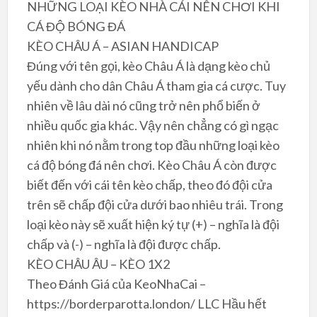
NHỮNG LOẠI KÈO NHÀ CÁI NÊN CHƠI KHI
CÁ ĐỘ BÓNG ĐÁ
KÈO CHÂU Á – ASIAN HANDICAP
Đúng với tên gọi, kèo Châu Á là dạng kèo chủ
yếu dành cho dân Châu Á tham gia cá cược. Tuy
nhiên về lâu dài nó cũng trở nên phổ biến ở
nhiều quốc gia khác. Vậy nên chẳng có gì ngạc
nhiên khi nó nằm trong top đầu những loại kèo
cá độ bóng đá nên chơi. Kèo Châu Á còn được
biết đến với cái tên kèo chấp, theo đó đội cửa
trên sẽ chấp đội cửa dưới bao nhiêu trái. Trong
loại kèo này sẽ xuất hiện ký tự (+) – nghĩa là đội
chấp và (-) – nghĩa là đội được chấp.
KÈO CHÂU ÂU – KÈO 1X2
Theo Đánh Giá của KeoNhaCai –
https://borderparotta.london/ LLC Hầu hết