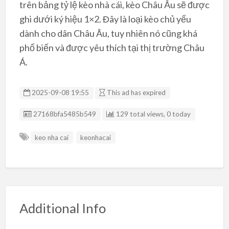
trên bảng tỷ lệ kèo nhà cái, kèo Châu Âu sẽ được
ghi dưới ký hiệu 1×2. Đây là loại kèo chủ yếu
dành cho dân Châu Âu, tuy nhiên nó cũng khá
phổ biến và được yêu thích tại thị trường Châu
Á.
2025-09-08 19:55
This ad has expired
Listing ID
27168bfa5485b549
129 total views, 0 today
keo nha cai
keonhacai
Additional Info