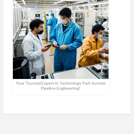
Your Trusted Expert in Technology Park System
Pipeline Engineering!