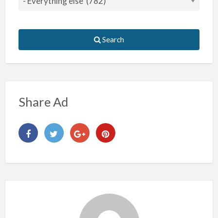
Search
Share Ad