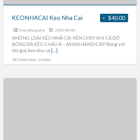
KEONHACAI Keo Nha Cai
$40.00
Everything else
2025-09-06
NHỮNG LOẠI KÈO NHÀ CÁI NÊN CHƠI KHI CÁ ĐỘ
BÓNG ĐÁ KÈO CHÂU Á – ASIAN HANDICAP Đúng với
tên gọi, keo nha cai
[…]
187 total views, 0 today
KEONHACAI
Keo
Nha
Cai