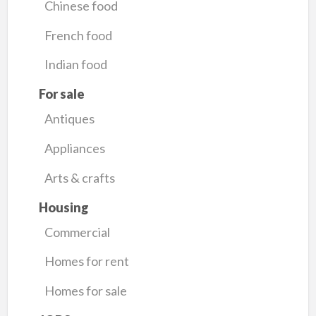
Chinese food
French food
Indian food
For sale
Antiques
Appliances
Arts & crafts
Housing
Commercial
Homes for rent
Homes for sale