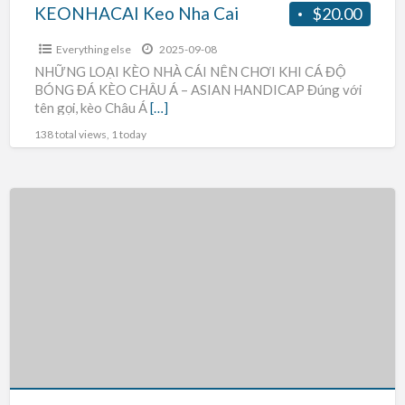
KEONHACAI Keo Nha Cai
$20.00
Everything else
2025-09-08
NHỮNG LOẠI KÈO NHÀ CÁI NÊN CHƠI KHI CÁ ĐỘ
BÓNG ĐÁ KÈO CHÂU Á – ASIAN HANDICAP Đúng với
tên gọi, kèo Châu Á
[…]
138 total views, 1 today
KEONHACAI
Keo
Nha
Cai