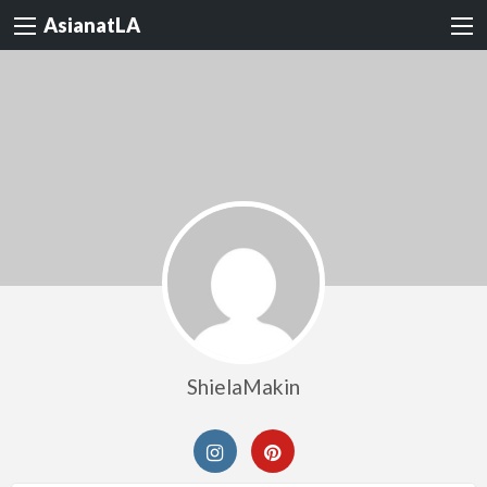
AsianatLA
ShielaMakin