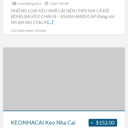
Everything else
2025-09-09
NHỮNG LOẠI KÈO NHÀ CÁI NÊN CHƠI KHI CÁ ĐỘ
BÓNG ĐÁ KÈO CHÂU Á – ASIAN HANDICAP Đúng với
tên gọi, kèo Châu Á
[…]
122 total views, 0 today
KEONHACAI
Keo
Nha
Cai
KEONHACAI Keo Nha Cai
$152.00