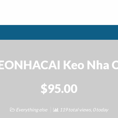
EONHACAI Keo Nha C
$95.00
Everything else
119 total views, 0 today