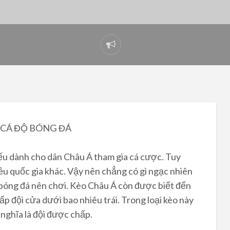
Report
problem
 CÁ ĐỘ BÓNG ĐÁ
yếu dành cho dân Châu Á tham gia cá cược. Tuy
iều quốc gia khác. Vậy nên chẳng có gì ngạc nhiên
 bóng đá nên chơi. Kèo Châu Á còn được biết đến
hấp đội cửa dưới bao nhiêu trái. Trong loại kèo này
– nghĩa là đội được chấp.