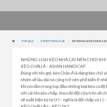
FOR SALE
EVERYTHING ELSE
KEONHACAI KEO NHA CAI
NHỮNG LOẠI KÈO NHÀ CÁI NÊN CHƠI KHI
KÈO CHÂU Á – ASIAN HANDICAP
Đúng với tên gọi, kèo Châu Á là dạng kèo chủ 
nhiên về lâu dài nó cũng trở nên phổ biến ở nh
khi nó nằm trong top đầu những loại kèo cá độ
với cái tên kèo chấp, theo đó đội cửa trên sẽ c
sẽ xuất hiện ký tự (+) – nghĩa là đội chấp và (-) 
KÈO CHÂU ÂU – KÈO 1X2