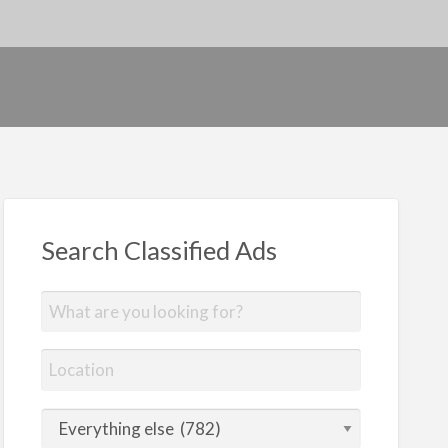
Search Classified Ads