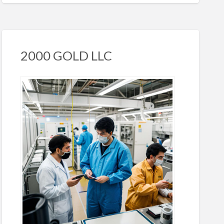
2000 GOLD LLC