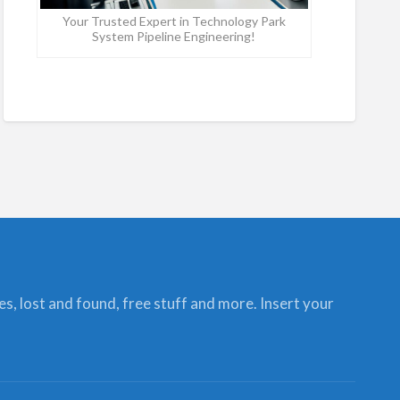
Your Trusted Expert in Technology Park
System Pipeline Engineering!
ces, lost and found, free stuff and more. Insert your