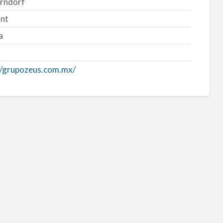
erndorf
nt
a
//grupozeus.com.mx/