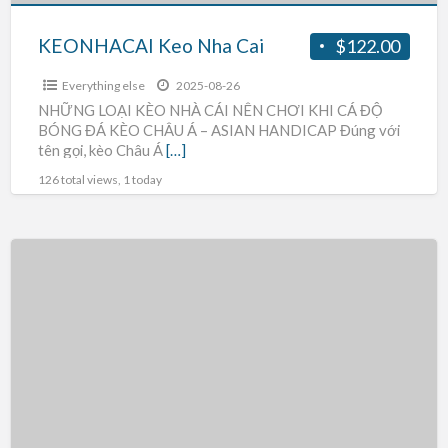
KEONHACAI Keo Nha Cai
$122.00
Everything else
2025-08-26
NHỮNG LOẠI KÈO NHÀ CÁI NÊN CHƠI KHI CÁ ĐỘ
BÓNG ĐÁ KÈO CHÂU Á – ASIAN HANDICAP Đúng với
tên gọi, kèo Châu Á
[…]
126 total views, 1 today
KEONHACAI
Keo
Nha
Cai