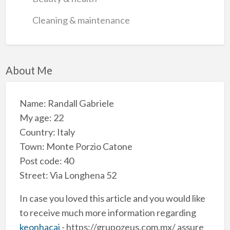
Cleaning & maintenance
About Me
Name: Randall Gabriele
My age: 22
Country: Italy
Town: Monte Porzio Catone
Post code: 40
Street: Via Longhena 52
In case you loved this article and you would like
to receive much more information regarding
keonhacai
- https://grupozeus.com.mx/ assure