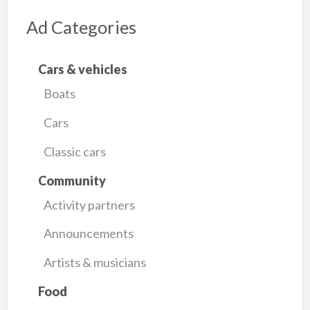
Ad Categories
Cars & vehicles
Boats
Cars
Classic cars
Community
Activity partners
Announcements
Artists & musicians
Food