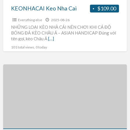
KEONHACAI Keo Nha Cai
$109.00
Everything else
2025-08-26
NHỮNG LOẠI KÈO NHÀ CÁI NÊN CHƠI KHI CÁ ĐỘ
BÓNG ĐÁ KÈO CHÂU Á – ASIAN HANDICAP Đúng với
tên gọi, kèo Châu Á
[…]
101 total views, 0 today
KEONHACAI
Keo
Nha
Cai