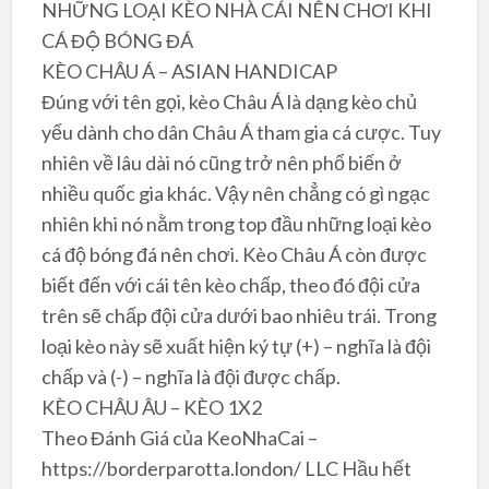
NHỮNG LOẠI KÈO NHÀ CÁI NÊN CHƠI KHI
CÁ ĐỘ BÓNG ĐÁ
KÈO CHÂU Á – ASIAN HANDICAP
Đúng với tên gọi, kèo Châu Á là dạng kèo chủ
yếu dành cho dân Châu Á tham gia cá cược. Tuy
nhiên về lâu dài nó cũng trở nên phổ biến ở
nhiều quốc gia khác. Vậy nên chẳng có gì ngạc
nhiên khi nó nằm trong top đầu những loại kèo
cá độ bóng đá nên chơi. Kèo Châu Á còn được
biết đến với cái tên kèo chấp, theo đó đội cửa
trên sẽ chấp đội cửa dưới bao nhiêu trái. Trong
loại kèo này sẽ xuất hiện ký tự (+) – nghĩa là đội
chấp và (-) – nghĩa là đội được chấp.
KÈO CHÂU ÂU – KÈO 1X2
Theo Đánh Giá của KeoNhaCai –
https://borderparotta.london/ LLC Hầu hết