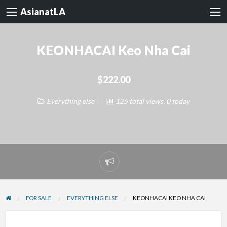
AsianatLA
KEONHACAI Keo Nha Cai
$222.00
Everything else
125 total views, 0 today
Report
problem
FOR SALE
EVERYTHING ELSE
KEONHACAI KEO NHA CAI