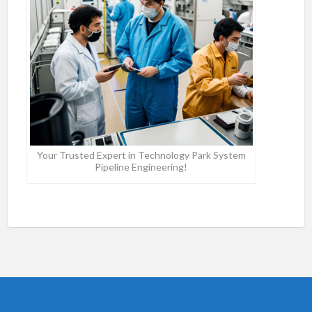
Your Trusted Expert in Technology Park System
Pipeline Engineering!