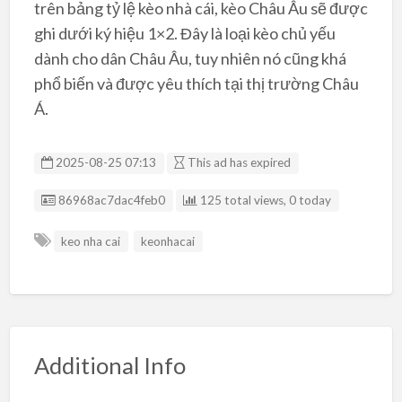
trên bảng tỷ lệ kèo nhà cái, kèo Châu Âu sẽ được
ghi dưới ký hiệu 1×2. Đây là loại kèo chủ yếu
dành cho dân Châu Âu, tuy nhiên nó cũng khá
phổ biến và được yêu thích tại thị trường Châu
Á.
2025-08-25 07:13
This ad has expired
Listing ID
86968ac7dac4feb0
125 total views, 0 today
keo nha cai
keonhacai
Additional Info