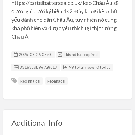
https://cartelbattersea.co.uk/ kèo Châu Âu sẽ
được ghi dưới ký hiệu 1×2. Đây là loại kèo chủ
yếu dành cho dân Châu Âu, tuy nhiên nó cũng
khá phổ biến và được yêu thích tại thị trường
Châu Á.
2025-08-26 05:40
This ad has expired
Listing ID
83168adb967a8e17
99 total views, 0 today
keo nha cai
keonhacai
Additional Info