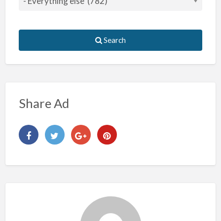
Search
Share Ad