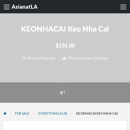
AsianatLA
KEONHACAI Keo Nha Cai
$151.00
Everything else
99 total views, 0 today
Report
problem
FOR SALE
EVERYTHING ELSE
KEONHACAI KEO NHA CAI