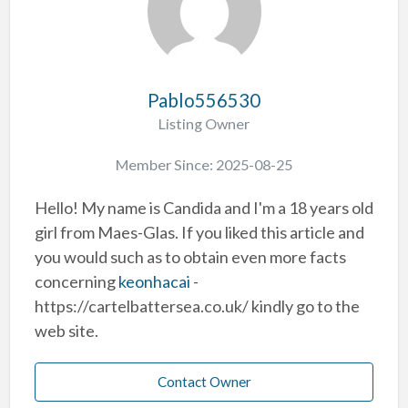
Pablo556530
Listing Owner
Member Since: 2025-08-25
Hello! My name is Candida and I'm a 18 years old
girl from Maes-Glas. If you liked this article and
you would such as to obtain even more facts
concerning
keonhacai
-
https://cartelbattersea.co.uk/ kindly go to the
web site.
Contact Owner