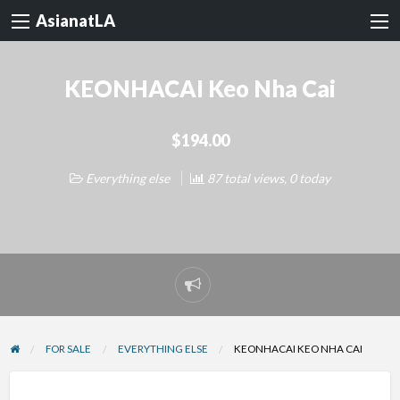
AsianatLA
KEONHACAI Keo Nha Cai
$194.00
Everything else
87 total views, 0 today
Report
problem
FOR SALE
EVERYTHING ELSE
KEONHACAI KEO NHA CAI