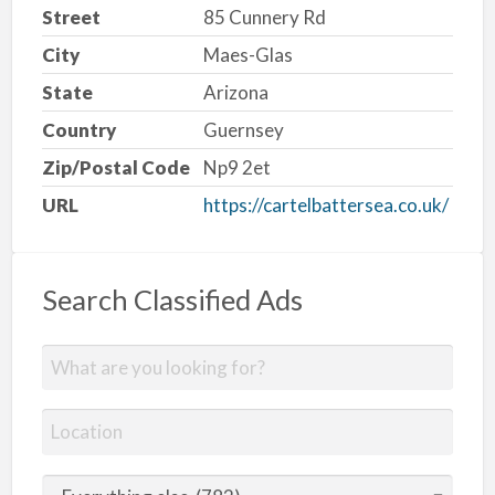
Street
85 Cunnery Rd
City
Maes-Glas
State
Arizona
Country
Guernsey
Zip/Postal Code
Np9 2et
URL
https://cartelbattersea.co.uk/
Search Classified Ads