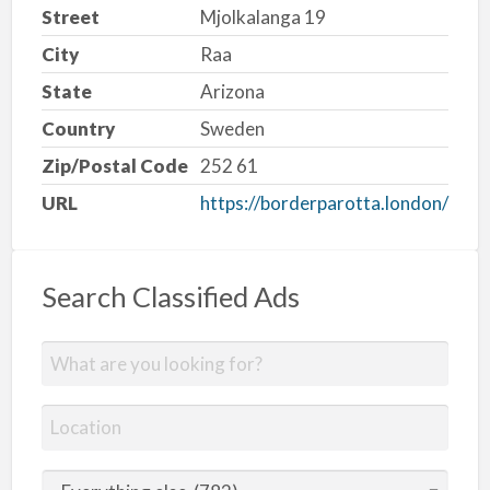
Street
Mjolkalanga 19
City
Raa
State
Arizona
Country
Sweden
Zip/Postal Code
252 61
URL
https://borderparotta.london/
Search Classified Ads