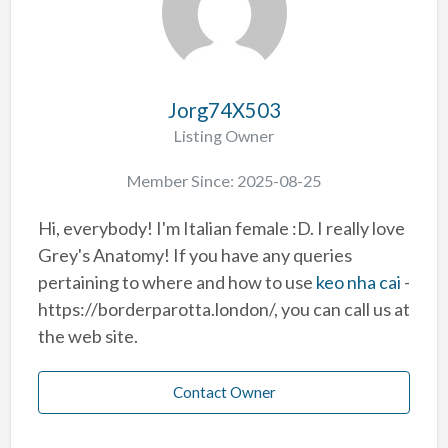
Jorg74X503
Listing Owner
Member Since: 2025-08-25
Hi, everybody! I'm Italian female :D. I really love
Grey's Anatomy! If you have any queries
pertaining to where and how to use
keo nha cai
-
https://borderparotta.london/, you can call us at
the web site.
Contact Owner