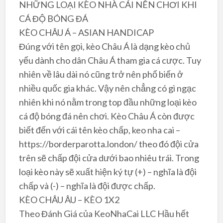
NHỮNG LOẠI KÈO NHÀ CÁI NÊN CHƠI KHI
CÁ ĐỘ BÓNG ĐÁ
KÈO CHÂU Á – ASIAN HANDICAP
Đúng với tên gọi, kèo Châu Á là dạng kèo chủ
yếu dành cho dân Châu Á tham gia cá cược. Tuy
nhiên về lâu dài nó cũng trở nên phổ biến ở
nhiều quốc gia khác. Vậy nên chẳng có gì ngạc
nhiên khi nó nằm trong top đầu những loại kèo
cá độ bóng đá nên chơi. Kèo Châu Á còn được
biết đến với cái tên kèo chấp, keo nha cai –
https://borderparotta.london/ theo đó đội cửa
trên sẽ chấp đội cửa dưới bao nhiêu trái. Trong
loại kèo này sẽ xuất hiện ký tự (+) – nghĩa là đội
chấp và (-) – nghĩa là đội được chấp.
KÈO CHÂU ÂU – KÈO 1X2
Theo Đánh Giá của KeoNhaCai LLC Hầu hết