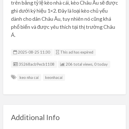
trên bảng tỷ lệ kèo nhà cái, kèo Châu Âu sẽ được
ghi dưới ký hiệu 1×2. Đây là loại kèo chủ yếu
dành cho dân Châu Âu, tuy nhiên nó cũng khá
phổ biến và được yêu thích tại thị trường Châu
Á.
2025-08-25 11:30
This ad has expired
Listing ID
35268acb9ecb1108
206 total views, 0 today
keo nha cai
keonhacai
Additional Info